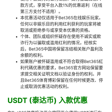
款方式，享受平台入款1%的优惠返利（在线
第三方支付不适用）。
本优惠活动仅适用于Bet365在线娱乐玩家。
任何以非娱乐目的利用红利获利的玩家将被
取消或拒绝参与或享受本优惠的资格。
个体、团队或组织怀疑存在使用不诚实或欺
诈行为以骗取或滥用红利的情况，经核实
后，Bet365中国将保留冻结相关账户盈利及
余额的权利。
如果账户被怀疑滥用或不符合取得Bet365紅
利代碼优惠的要求，Bet365官方网站保留要
求提交相关证明文档以验证身份的权利。并
且Bet365体育博彩保留在任何时候更改、停
止或取消优惠活动的权利。
USDT (泰达币) 入款优惠