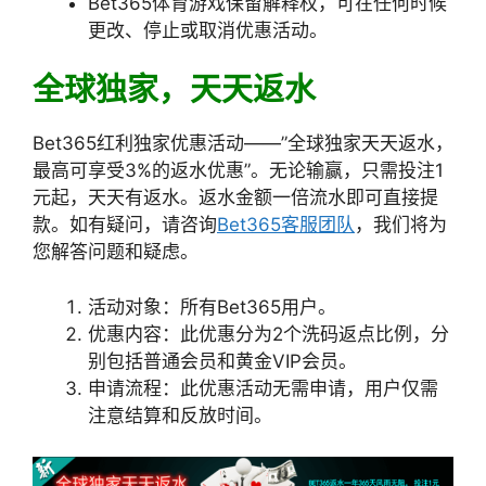
Bet365体育游戏保留解释权，可在任何时候
更改、停止或取消优惠活动。
全球独家，天天返水
Bet365红利独家优惠活动——”全球独家天天返水，
最高可享受3%的返水优惠”。无论输赢，只需投注1
元起，天天有返水。返水金额一倍流水即可直接提
款。如有疑问，请咨询
Bet365客服团队
，我们将为
您解答问题和疑虑。
活动对象：所有Bet365用户。
优惠内容：此优惠分为2个洗码返点比例，分
别包括普通会员和黄金VIP会员。
申请流程：此优惠活动无需申请，用户仅需
注意结算和反放时间。