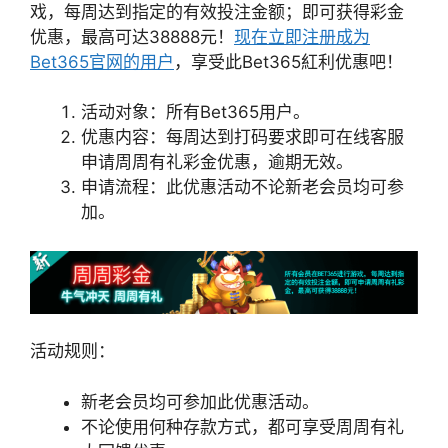
戏，每周达到指定的有效投注金额；即可获得彩金
优惠，最高可达38888元！
现在立即注册成为
Bet365官网的用户
，享受此B
et365紅利
优惠吧！
活动对象：所有Bet365用户。
优惠内容：每周达到打码要求即可在线客服
申请周周有礼彩金优惠，逾期无效。
申请流程：此优惠活动不论新老会员均可参
加。
活动规则：
新老会员均可参加此优惠活动。
不论使用何种存款方式，都可享受周周有礼