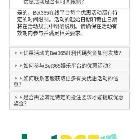
优惠活动是否有时间限制？
是的，Bet365在线平台每个优惠活动都有特
定的时间限制。活动的起始日期和截止日期
将在活动规则中明确说明。请确保在活动有
效期内参与并满足相关要求。
优惠活动的Bet365紅利代碼奖金如何发放？
如何参与Bet365娱乐平台的优惠活动？
如何联系客服获取更多有关优惠活动的信
息？
是否需要满足特定的投注要求才能提取优惠
奖金？