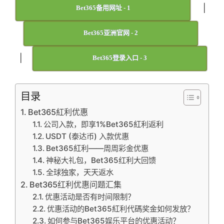
|
Bet365备用网址 - 1
Bet365亚洲官网 - 2
|
Bet365登录入口 - 3
目录
Bet365紅利优惠
公司入款，即享1%Bet365紅利返利
USDT (泰达币) 入款优惠
Bet365紅利——周周彩金优惠
神秘大礼包，Bet365红利大回馈
全球独家，天天返水
Bet365红利优惠问题汇集
优惠活动是否有时间限制？
优惠活动的Bet365紅利代碼奖金如何发放？
如何参与Bet365娱乐平台的优惠活动？