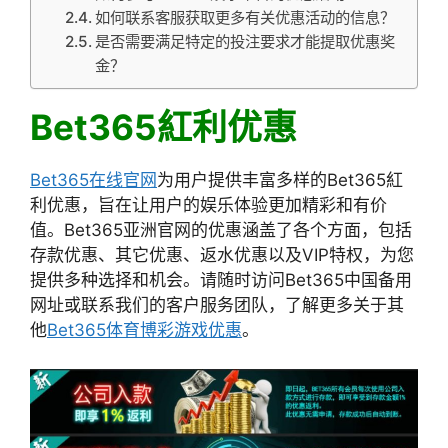
如何联系客服获取更多有关优惠活动的信息？
是否需要满足特定的投注要求才能提取优惠奖
金？
Bet365紅利优惠
Bet365在线官网
为用户提供丰富多样的Bet365紅
利优惠，旨在让用户的娱乐体验更加精彩和有价
值。Bet365亚洲官网的优惠涵盖了各个方面，包括
存款优惠、其它优惠、返水优惠以及VIP特权，为您
提供多种选择和机会。请随时访问Bet365中国备用
网址或联系我们的客户服务团队，了解更多关于其
他
Bet365体育博彩游戏优惠
。