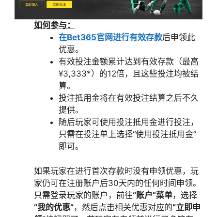
如何参与：
在Bet365官网进行有效存款
后申领此
优惠。
有效投注金额累计达到有效存款（最高
¥3,333*）的12倍，且这些投注均被结
算。
投注抵用金将在有效投注结算之后不久
提供。
随后玩家可使用投注抵用金进行投注，
只需在投注单上选择“使用投注抵用金”
即可。
如果玩家在进行首次存款时没有申领优惠，玩
家仍可在注册账户后30天内的任何时间申领。
只需登录玩家的账户，前往
“账户”菜单
，选择
“我的优惠”
，然后点击相关优惠对应的
“立即申