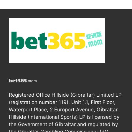
Registered Office Hillside (Gibraltar) Limited LP
(registration number 119), Unit 1.1, First Floor,
Waterport Place, 2 Europort Avenue, Gibraltar.
Hillside (International Sports) LP is licensed by
the Government of Gibraltar and regulated by
the Gibraltar Gambling Commissioner (RGL