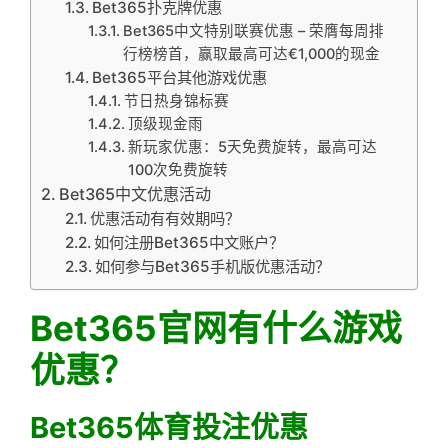
Bet365扑克牌优惠
Bet365中文特别联赛优惠 – 荣膺每周排
行榜榜首，赢取最高可达€1,000的现金
Bet365平台其他游戏优惠
节日热身锦标赛
顶级现金雨
新玩家优惠：5天免费旋转，最高可达
100次免费旋转
Bet365中文优惠活动
优惠活动有有效期吗？
如何注册Bet365中文账户？
如何参与Bet365手机版优惠活动？
Bet365官网有什么游戏
优惠？
Bet365体育投注优惠