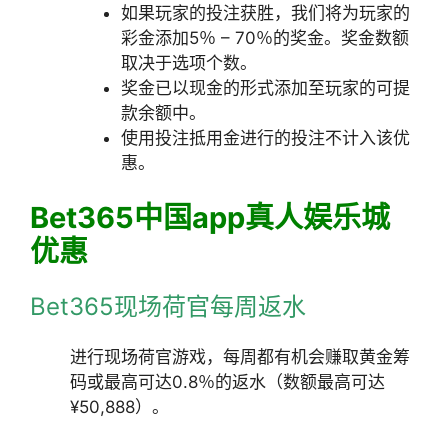
如果玩家的投注获胜，我们将为玩家的
彩金添加5％ – 70％的奖金。奖金数额
取决于选项个数。
奖金已以现金的形式添加至玩家的可提
款余额中。
使用投注抵用金进行的投注不计入该优
惠。
Bet365中国app真人娱乐城
优惠
Bet365现场荷官每周返水
进行现场荷官游戏，每周都有机会赚取黄金筹
码或最高可达0.8％的返水（数额最高可达
¥50,888）。