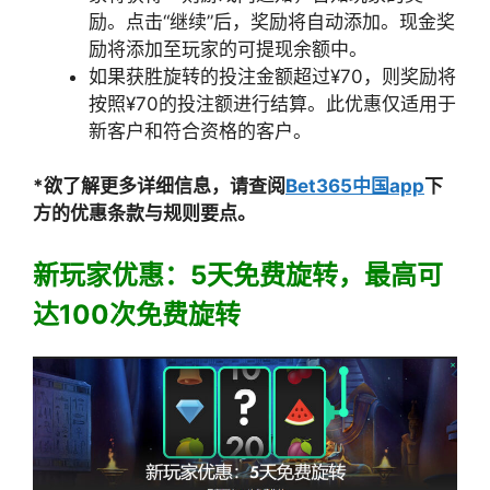
励。点击“继续”后，奖励将自动添加。现金奖
励将添加至玩家的可提现余额中。
如果获胜旋转的投注金额超过¥70，则奖励将
按照¥70的投注额进行结算。此优惠仅适用于
新客户和符合资格的客户。
*欲了解更多详细信息，请查阅
Bet365中国app
下
方的优惠条款与规则要点。
新玩家优惠：5天免费旋转，最高可
达100次免费旋转