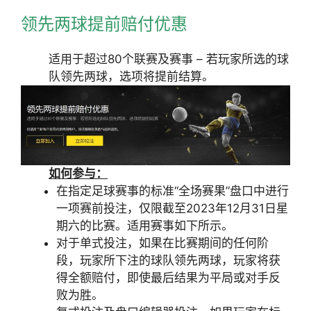
领先两球提前赔付优惠
适用于超过80个联赛及赛事 – 若玩家所选的球
队领先两球，选项将提前结算。
如何参与：
在指定足球赛事的标准“全场赛果”盘口中进行
一项赛前投注，仅限截至2023年12月31日星
期六的比赛。适用赛事如下所示。
对于单式投注，如果在比赛期间的任何阶
段，玩家所下注的球队领先两球，玩家将获
得全额赔付，即使最后结果为平局或对手反
败为胜。