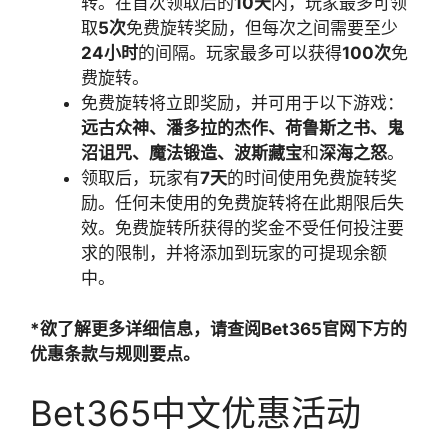
转。在首次领取后的
10天
内，玩家最多可领
取
5次
免费旋转奖励，但每次之间需要至少
24小时
的间隔。玩家最多可以获得
100次
免
费旋转。
免费旋转将立即奖励，并可用于以下游戏：
远古众神、潘多拉的杰作、荷鲁斯之书、鬼
沼诅咒、魔法锻造、波斯藏宝
和
深海之怒
。
领取后，玩家有
7天
的时间使用免费旋转奖
励。任何未使用的免费旋转将在此期限后失
效。免费旋转所获得的奖金不受任何投注要
求的限制，并将添加到玩家的可提现余额
中。
*欲了解更多详细信息，请查阅Bet365官网下方的
优惠条款与规则要点。
Bet365中文优惠活动