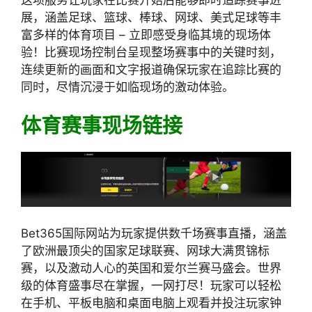
这项服务让玩家在比赛开始后能够即时追踪赛事进
展，涵盖足球、篮球、棒球、网球、美式足球等丰
富多样的体育项目 – 立即感受身临其境的现场体
验！比赛现场控制台呈现整场赛事中的关键时刻，
连续更新的画面和文字报道确保玩家在追踪比赛的
同时，尽情沉浸于如临现场的激动体验。
体育赛事现场链接
Bet365国际网站为玩家提供数千场赛事直播，涵盖
了欧洲最顶尖的国家足球联赛、网球大满贯锦标
赛，以及激动人心的英国和爱尔兰赛马盛会。世界
级的体育盛事尽在掌握，一网打尽！玩家可以轻松
在手机、平板电脑和桌面电脑上观看并投注玩家钟