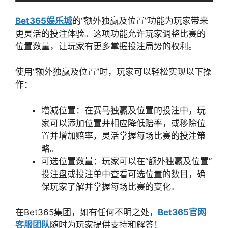
Bet365娱乐城
的“额外独赢及位置”功能为玩家带来
更灵活的投注体验。这项功能允许玩家调整比赛的
位置数量，让玩家有更多掌握投注局势的权利。
使用“额外独赢及位置”时，玩家可以轻松实现以下操
作：
增减位置：在赛马独赢及位置的投注中，玩
家可以添加位置并相应降低赔率，或移除位
置并增加赔率，灵活掌握每场比赛的投注策
略。
可选位置数量：玩家可以在“额外独赢及位置”
投注盘或投注单中查看可选位置的数目，确
保玩家了解并掌握每场比赛的变化。
在Bet365集团，如有任何不明之处，
Bet365官网
客服团队
随时为玩家提供支持和解答！