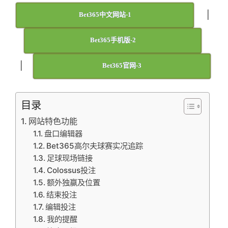
|
Bet365中文网站-1
Bet365手机版-2
|
Bet365官网-3
目录
网站特色功能
盘口编辑器
Bet365高尔夫球赛实况追踪
足球现场链接
Colossus投注
额外独赢及位置
结束投注
编辑投注
我的提醒