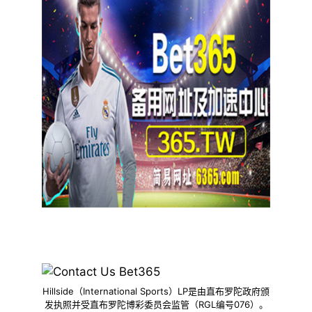
Hillside（International Sports）LP是由直布罗陀政府颁
发执照并受直布罗陀博彩委员会监管（RGL编号076）。