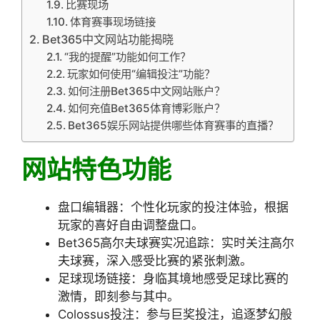
比赛现场
体育赛事现场链接
Bet365中文网站功能揭晓
“我的提醒”功能如何工作？
玩家如何使用“编辑投注”功能？
如何注册Bet365中文网站账户？
如何充值Bet365体育博彩账户？
Bet365娱乐网站提供哪些体育赛事的直播？
网站特色功能
盘口编辑器：个性化玩家的投注体验，根据
玩家的喜好自由调整盘口。
Bet365高尔夫球赛实况追踪：实时关注高尔
夫球赛，深入感受比赛的紧张刺激。
足球现场链接：身临其境地感受足球比赛的
激情，即刻参与其中。
Colossus投注：参与巨奖投注，追逐梦幻般