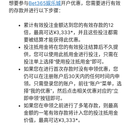
想要参与
Bet365娱乐城
开户优惠，您需要进行有效
的存款并进行以下步骤：
累计有效投注金额达到您的有效存款的12
倍，最高可达¥3,333*，并且这些投注都需
要被结算才能获得此优惠。
投注抵用金将在您的有效投注结算后不久提
供，您可以使用此抵用金进行投注，只需在
投注单上选择“使用投注抵用金”即可。
如果您在进行首次存款时没有申领优惠，您
仍可以在注册账户后30天内的任何时间内申
领。只需登录您的账户，前往“账户”菜单，选
择“我的优惠”，然后点击相关优惠对应的“立
即申领”按钮即可。
如果您在申领之前进行了多笔存款，则最高
金额的一笔有效存款将计入您的投注抵用金
价值，最高可达¥3,333*。