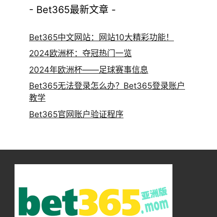
- Bet365最新文章 -
Bet365中文网站：网站10大精彩功能！
2024欧洲杯：夺冠热门一览
2024年欧洲杯——足球赛事信息
Bet365无法登录怎么办？Bet365登录账户
教学
Bet365官网账户验证程序