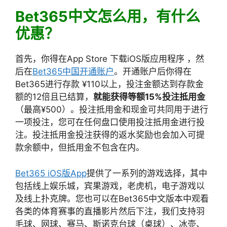
Bet365中文怎么用，有什么
优惠？
首先，你得在App Store 下载iOS版应用程序 ，然
后在
Bet365中国开通账户
。开通账户后你得在
Bet365进行存款 ¥110以上，投注金额达到存款金
额的12倍且已结算，
就能获得等额15%投注抵用金
（最高¥500）。投注抵用金和现金可共同用于进行
一项投注，您可在任何盘口使用投注抵用金进行投
注。
投注抵用金投注获得的返水奖励也会加入可提
款余额中，但抵用金不包含在内。
Bet365 iOS版App
提供了一系列的游戏选择，其中
包括线上娱乐城，宾果游戏，老虎机，电子游戏以
及线上扑克牌。您也可以在Bet365中文版本中观看
各类的体育赛事的直播影片然后下注，我们支持羽
毛球、网球、赛马、斯诺克台球（桌球）、冰壶、