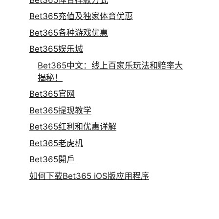
Bet365充值及独家体育优惠
Bet365各种游戏优惠
Bet365娱乐城
Bet365中文：线上百家乐玩法和赔率大
揭秘！
Bet365官网
Bet365提现教学
Bet365红利和优惠详解
Bet365老虎机
Bet365開戶
如何下载Bet365 iOS版应用程序