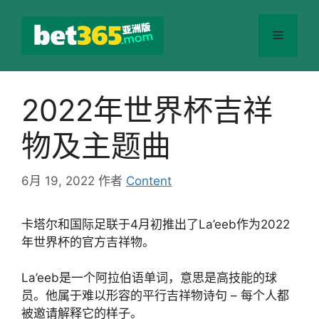
跳
至
菜
内
容
单
2022年世界杯吉祥
物及主题曲
6月 19, 2022
作者
Content
卡塔尔和国际足联于4月初推出了La’eeb作为2022
年世界杯的官方吉祥物。
La’eeb是一个阿拉伯语单词，意思是高技能的球
员。他属于难以形容的平行吉祥物诗句 – 每个人都
被邀请解释它的样子。