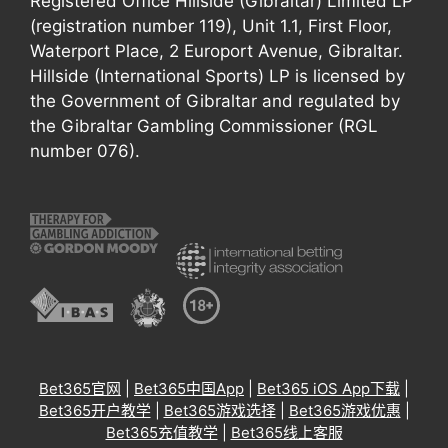
Registered Office Hillside (Gibraltar) Limited LP
(registration number 119), Unit 1.1, First Floor,
Waterport Place, 2 Europort Avenue, Gibraltar.
Hillside (International Sports) LP is licensed by
the Government of Gibraltar and regulated by
the Gibraltar Gambling Commissioner (RGL
number 076).
Bet365官网
|
Bet365中国App
|
Bet365 iOS App下载
|
Bet365开户教学
|
Bet365游戏选择
|
Bet365游戏优惠
|
Bet365充值教学
|
Bet365线上客服